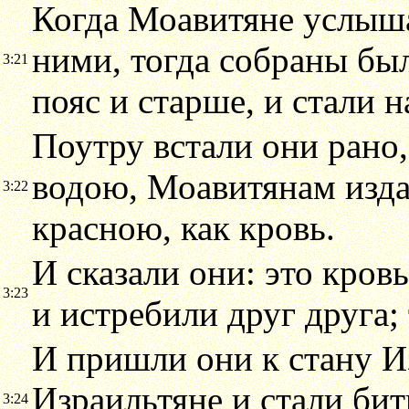
Когда Моавитяне услышал
ними, тогда собраны был
3:21
пояс и старше, и стали н
Поутру встали они рано,
водою, Моавитянам издал
3:22
красною, как кровь.
И сказали они: это кров
3:23
и истребили друг друга;
И пришли они к стану И
Израильтяне и стали бит
3:24