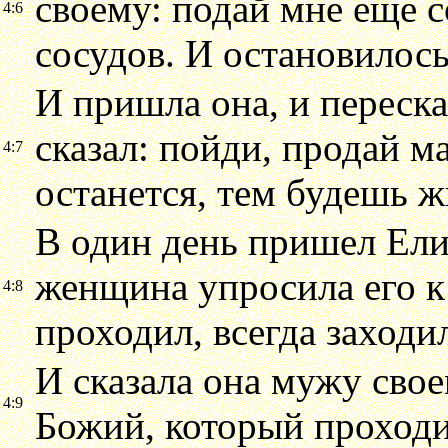
своему: подай мне еще со
4:6
сосудов. И остановилось
И пришла она, и переск
сказал: пойди, продай ма
4:7
останется, тем будешь 
В один день пришел Ели
женщина упросила его к 
4:8
проходил, всегда заходил
И сказала она мужу своем
4:9
Божий, который проходи