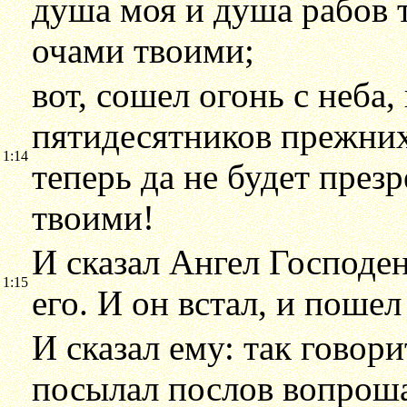
душа моя и душа рабов т
очами твоими;
вот, сошел огонь с неба,
пятидесятников прежних
1:14
теперь да не будет през
твоими!
И сказал Ангел Господен
1:15
его. И он встал, и пошел
И сказал ему: так говори
посылал послов вопроша