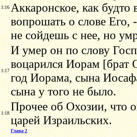
Аккаронское, как будто 
1:16
вопрошать о слове Его, -
не сойдешь с нее, но ум
И умер он по слову Госп
воцарился Иорам [брат О
1:17
год Иорама, сына Иосафа
сына у того не было.
Прочее об Охозии, что о
1:18
царей Израильских.
Глава 2