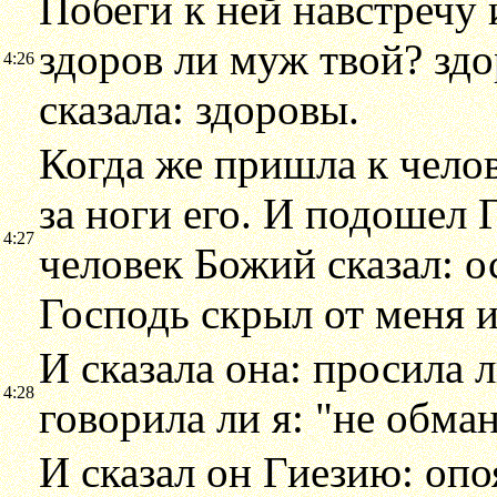
Побеги к ней навстречу 
здоров ли муж твой? здо
4:26
сказала: здоровы.
Когда же пришла к челов
за ноги его. И подошел 
4:27
человек Божий сказал: ос
Господь скрыл от меня и
И сказала она: просила 
4:28
говорила ли я: "не обма
И сказал он Гиезию: опо