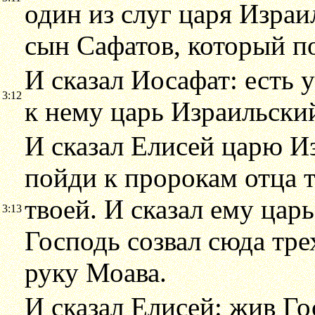
один из слуг царя Израил
сын Сафатов, который п
И сказал Иосафат: есть 
3:12
к нему царь Израильский
И сказал Елисей царю Из
пойди к пророкам отца т
твоей. И сказал ему цар
3:13
Господь созвал сюда тре
руку Моава.
И сказал Елисей: жив Г