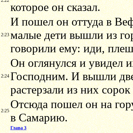
2:22
которое он сказал.
И пошел он оттуда в Ве
малые дети вышли из го
2:23
говорили ему: иди, пле
Он оглянулся и увидел 
Господним. И вышли две
2:24
растерзали из них сорок 
Отсюда пошел он на гору
2:25
в Самарию.
Глава 3