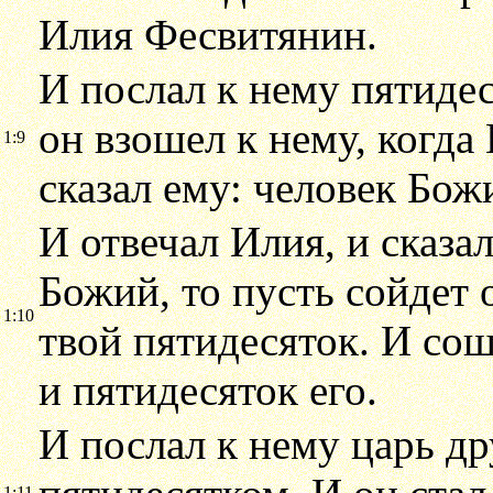
Илия Фесвитянин.
И послал к нему пятидес
он взошел к нему, когда
1:9
сказал ему: человек Бож
И отвечал Илия, и сказа
Божий, то пусть сойдет 
1:10
твой пятидесяток. И сош
и пятидесяток его.
И послал к нему царь др
1:11