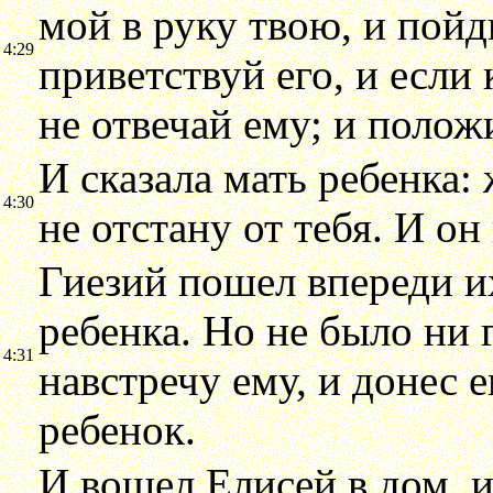
мой в руку твою, и пойд
4:29
приветствуй его, и если 
не отвечай ему; и полож
И сказала мать ребенка:
4:30
не отстану от тебя. И он
Гиезий пошел впереди и
ребенка. Но не было ни 
4:31
навстречу ему, и донес е
ребенок.
И вошел Елисей в дом, 