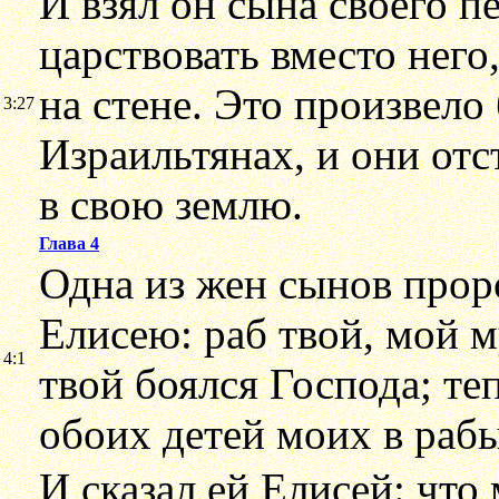
И взял он сына своего п
царствовать вместо него
на стене. Это произвело
3:27
Израильтянах, и они отс
в свою землю.
Глава 4
Одна из жен сынов прор
Елисею: раб твой, мой м
4:1
твой боялся Господа; те
обоих детей моих в рабы
И сказал ей Елисей: что 