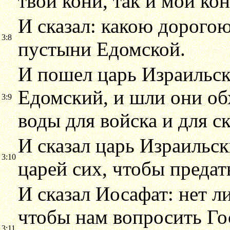
твои кони, так и мои кон
И сказал: какою дорогою
3:8
пустыни Едомской.
И пошел царь Израильск
Едомский, и шли они об
3:9
воды для войска и для с
И сказал царь Израильск
3:10
царей сих, чтобы предат
И сказал Иосафат: нет л
чтобы нам вопросить Гос
3:11