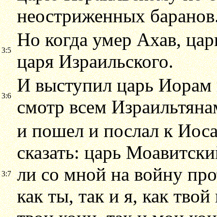
неостриженных баранов
Но когда умер Ахав, ца
3:5
царя Израильского.
И выступил царь Иорам 
3:6
смотр всем Израильтяна
и пошел и послал к Иос
сказать: царь Моавитск
ли со мной на войну про
3:7
как ты, так и я, как твой