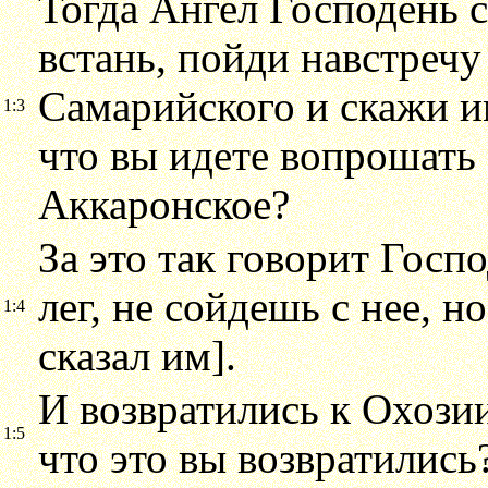
Тогда Ангел Господень 
встань, пойди навстреч
Самарийского и скажи им
1:3
что вы идете вопрошать 
Аккаронское?
За это так говорит Госпо
лег, не сойдешь с нее, 
1:4
сказал им].
И возвратились к Охозии
1:5
что это вы возвратились