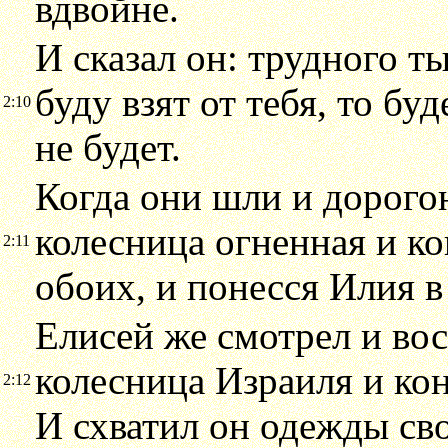
вдвойне.
И сказал он: трудного т
буду взят от тебя, то буд
2:10
не будет.
Когда они шли и дорогою
колесница огненная и ко
2:11
обоих, и понесся Илия в
Елисей же смотрел и вос
колесница Израиля и кон
2:12
И схватил он одежды сво