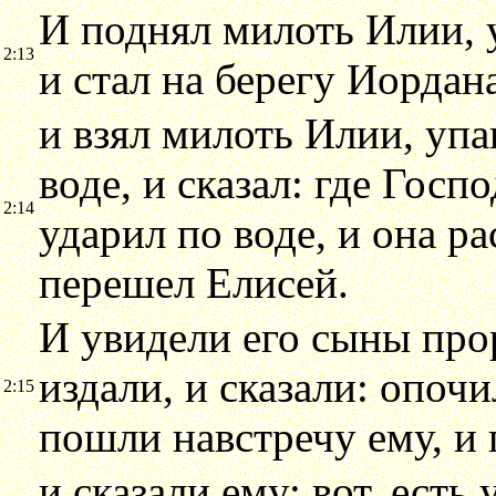
И поднял милоть Илии, 
2:13
и стал на берегу Иордан
и взял милоть Илии, упа
воде, и сказал: где Госп
2:14
ударил по воде, и она ра
перешел Елисей.
И увидели его сыны про
издали, и сказали: опоч
2:15
пошли навстречу ему, и 
и сказали ему: вот, есть 