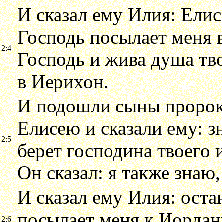
И сказал ему Илия: Елис
Господь посылает меня в
2:4
Господь и жива душа тв
в Иерихон.
И подошли сыны пророко
Елисею и сказали ему: з
2:5
берет господина твоего 
Он сказал: я также знаю,
И сказал ему Илия: оста
посылает меня к Иордану
2:6