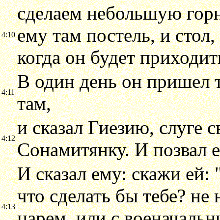
сделаем небольшую горн
ему там постель, и стол,
4:10
когда он будет приходить
В один день он пришел т
4:11
там,
и сказал Гиезию, слуге с
4:12
Сонамитянку. И позвал е
И сказал ему: скажи ей: 
что сделать бы тебе? не
4:13
царем, или с военачальни