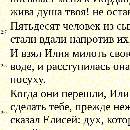
жива душа твоя! не оста
Пятьдесят человек из с
2:7
стали вдали напротив их
И взял Илия милоть свою
воде, и расступилась он
2:8
посуху.
Когда они перешли, Илия
сделать тебе, прежде неж
2:9
сказал Елисей: дух, кото