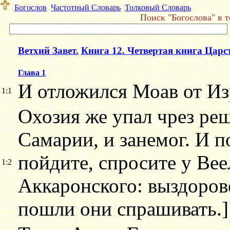
Богослов
Частотный Словарь
Толковый Словарь
Поиск "Богослова" в т
Ветхий Завет.
Книга 12. Четвертая книга Царс
Глава 1
И отложился Моав от Из
1:1
Охозия же упал чрез реш
Самарии, и занемог. И п
пойдите, спросите у Вее
1:2
Аккаронского: выздорове
пошли они спрашивать.]