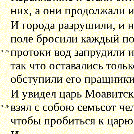
них, а они продолжали и
И города разрушили, и 
поле бросили каждый по 
протоки вод запрудили и
3:25
так что оставались толь
обступили его пращники
И увидел царь Моавитски
взял с собою семьсот ч
3:26
чтобы пробиться к царю