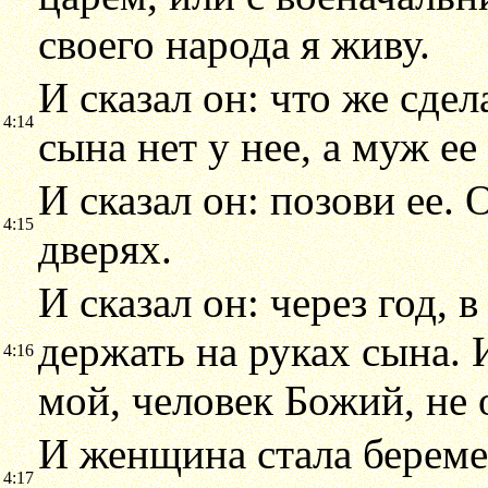
своего народа я живу.
И сказал он: что же сдел
4:14
сына нет у нее, а муж ее 
И сказал он: позови ее. О
4:15
дверях.
И сказал он: через год, 
держать на руках сына. И
4:16
мой, человек Божий, не
И женщина стала береме
4:17