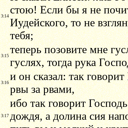
стою! Если бы я не почи
3:14
Иудейского, то не взглян
тебя;
теперь позовите мне гус
3:15
гуслях, тогда рука Госп
и он сказал: так говорит
3:16
рвы за рвами,
ибо так говорит Господь
дождя, а долина сия нап
3:17