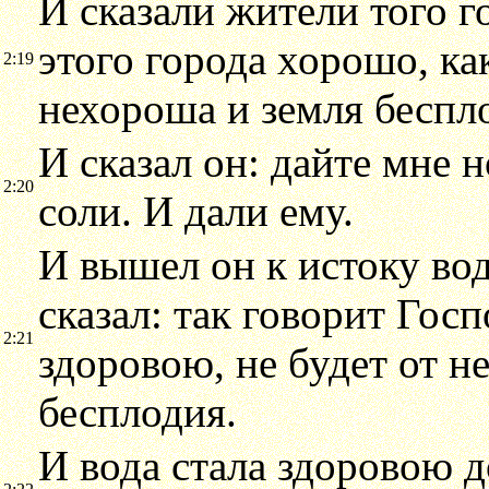
И сказали жители того г
этого города хорошо, ка
2:19
нехороша и земля беспл
И сказал он: дайте мне 
2:20
соли. И дали ему.
И вышел он к истоку вод
сказал: так говорит Гос
2:21
здоровою, не будет от н
бесплодия.
И вода стала здоровою д