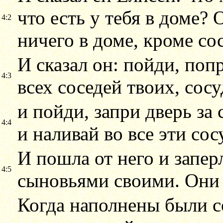
что есть у тебя в доме? 
4:2
ничего в доме, кроме сос
И сказал он: пойди, попр
4:3
всех соседей твоих, сос
и пойди, запри дверь за
4:4
и наливай во все эти со
И пошла от него и заперл
4:5
сыновьями своими. Они п
Когда наполнены были с