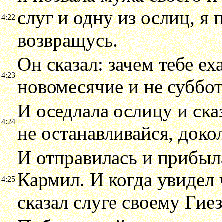
слуг и одну из ослиц, я
4:22
возвращусь.
Он сказал: зачем тебе ех
4:23
новомесячие и не суббот
И оседлала ослицу и сказ
4:24
не останавливайся, докол
И отправилась и прибыл
Кармил. И когда увидел 
4:25
сказал слуге своему Гие