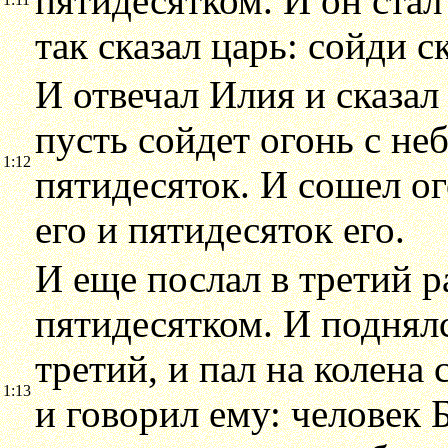
пятидесятком. И он стал
так сказал царь: сойди с
И отвечал Илия и сказал
пусть сойдет огонь с неб
1:12
пятидесяток. И сошел ог
его и пятидесяток его.
И еще послал в третий р
пятидесятком. И поднял
третий, и пал на колена 
1:13
и говорил ему: человек 