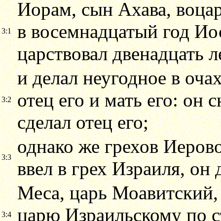
Иорам, сын Ахава, воца
в восемнадцатый год Иос
3:1
царствовал двенадцать л
и делал неугодное в очах
отец его и мать его: он 
3:2
сделал отец его;
однако же грехов Иерово
3:3
ввел в грех Израиля, он 
Меса, царь Моавитский,
царю Израильскому по ст
3:4