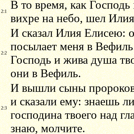
В то время, как Господь
2:1
вихре на небо, шел Илия
И сказал Илия Елисею: о
посылает меня в Вефиль.
2:2
Господь и жива душа тво
они в Вефиль.
И вышли сыны пророков,
и сказали ему: знаешь ли
2:3
господина твоего над гл
знаю, молчите.