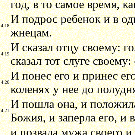
год, в то самое время, ка
И подрос ребенок и в од
4:18
жнецам.
И сказал отцу своему: г
4:19
сказал тот слуге своему:
И понес его и принес его
4:20
коленях у нее до полудня
И пошла она, и положила
4:21
Божия, и заперла его, и 
и позвала мужа своего и