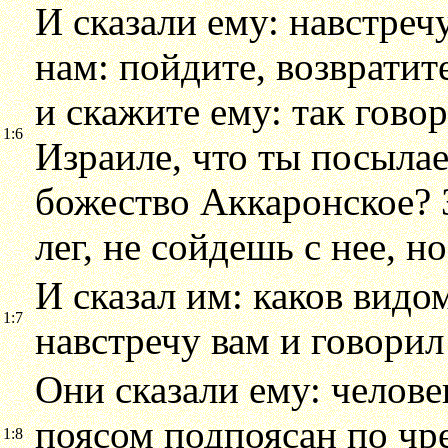
И сказали ему: навстреч
нам: пойдите, возвратит
и скажите ему: так говор
1:6
Израиле, что ты посыла
божество Аккаронское? З
лег, не сойдешь с нее, н
И сказал им: каков видо
1:7
навстречу вам и говорил
Они сказали ему: челове
поясом подпоясан по чре
1:8