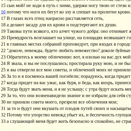
15
сын мой! не ходи в путь с ними, удержи ногу твою от стези и
16
потому что ноги их бегут ко злу и спешат на пролитие крови.
17
В глазах всех птиц напрасно расставляется сеть,
18
а делают засаду для их крови и подстерегают их души.
19
Таковы пути всякого, кто алчет чужого добра: оно отнимает 
20
Премудрость возглашает на улице, на площадях возвышает го
21
в главных местах собраний проповедует, при входах в городс
22
"доколе, невежды, будете любить невежество? доколе буйные
23
Обратитесь к моему обличению: вот, я изолью на вас дух мой
24
Я звала, и вы не послушались; простирала руку мою, и не б
25
и вы отвергли все мои советы, и обличений моих не приняли
26
За то и я посмеюсь вашей погибели; порадуюсь, когда придет 
27
когда придет на вас ужас, как буря, и беда, как вихрь, принесе
28
Тогда будут звать меня, и я не услышу; с утра будут искать ме
29
За то, что они возненавидели знание и не избрали для себя с
30
не приняли совета моего, презрели все обличения мои;
31
за то и будут они вкушать от плодов путей своих и насыщать
32
Потому что упорство невежд убьет их, и беспечность глупцо
33
а слушающий меня будет жить безопасно и спокойно, не стра