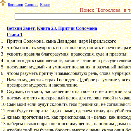
Богослов
Словарь
Книги
Поиск "Богослова" в т
Ветхий Завет.
Книга 23. Притчи Соломона
Глава 1
1
Притчи Соломона, сына Давидова, царя Израильского,
2
чтобы познать мудрость и наставление, понять изречения раз
3
усвоить правила благоразумия, правосудия, суда и правоты;
4
простым дать смышленость, юноше - знание и рассудительнос
5
послушает мудрый - и умножит познания, и разумный найдет
6
чтобы разуметь притчу и замысловатую речь, слова мудрецов 
Начало мудрости - страх Господень; [доброе разумение у всех
7
презирают мудрость и наставление.
8
Слушай, сын мой, наставление отца твоего и не отвергай зав
9
потому что это - прекрасный венок для головы твоей и укра
10
Сын мой! если будут склонять тебя грешники, не соглашайся;
11
если будут говорить: "иди с нами, сделаем засаду для убийс
12
живых проглотим их, как преисподняя, и - целых, как нисхо
13
наберем всякого драгоценного имущества, наполним домы 
14
жребий твой ты будешь бросать вместе с нами, склад один буде