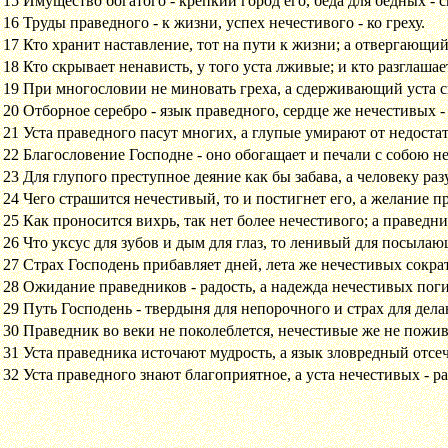
15
Имущество богатого - крепкий город его, беда для бедных - с
16
Труды праведного - к жизни, успех нечестивого - ко греху.
17
Кто хранит наставление, тот на пути к жизни; а отвергающий
18
Кто скрывает ненависть, у того уста лживые; и кто разглашает
19
При многословии не миновать греха, а сдерживающий уста св
20
Отборное серебро - язык праведного, сердце же нечестивых -
21
Уста праведного пасут многих, а глупые умирают от недостат
22
Благословение Господне - оно обогащает и печали с собою н
23
Для глупого преступное деяние как бы забава, а человеку ра
24
Чего страшится нечестивый, то и постигнет его, а желание п
25
Как проносится вихрь, так нет более нечестивого; а праведн
26
Что уксус для зубов и дым для глаз, то ленивый для посылаю
27
Страх Господень прибавляет дней, лета же нечестивых сократ
28
Ожидание праведников - радость, а надежда нечестивых поги
29
Путь Господень - твердыня для непорочного и страх для дел
30
Праведник во веки не поколеблется, нечестивые же не пожив
31
Уста праведника источают мудрость, а язык зловредный отсеч
32
Уста праведного знают благоприятное, а уста нечестивых - р