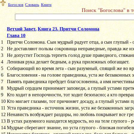
Богослов
Словарь
Книги
Поиск "Богослова" в т
Ветхий Завет.
Книга 23. Притчи Соломона
Глава 10
1
Притчи Соломона. Сын мудрый радует отца, а сын глупый - о
2
Не доставляют пользы сокровища неправедные, правда же изб
3
Не допустит Господь терпеть голод душе праведного, стяжан
4
Ленивая рука делает бедным, а рука прилежных обогащает.
5
Собирающий во время лета - сын разумный, спящий же во вр
6
Благословения - на голове праведника, уста же беззаконных 
7
Память праведника пребудет благословенна, а имя нечестивы
8
Мудрый сердцем принимает заповеди, а глупый устами претк
9
Кто ходит в непорочности, тот ходит безопасно; а кто превращ
10
Кто мигает глазами, тот причиняет досаду, а глупый устами п
11
Уста праведника - источник жизни, уста же беззаконных загр
12
Ненависть возбуждает раздоры, но любовь покрывает все гре
13
В устах разумного находится мудрость, но на теле глупого - р
14
Мудрые сберегают знание, но уста глупого - близкая погибел