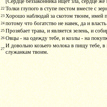
[Сердце беззаконника ищет зла, сердце же 
Толки глупого в ступе пестом вместе с зерн
22
Хорошо наблюдай за скотом твоим, имей п
23
потому что богатство не навек, да и власть
24
Прозябает трава, и является зелень, и соб
25
Овцы - на одежду тебе, и козлы - на покуп
26
И довольно козьего молока в пищу тебе, 
27
служанкам твоим.