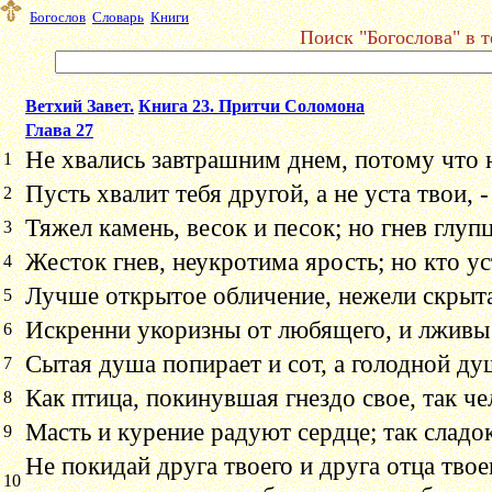
Богослов
Словарь
Книги
Поиск "Богослова" в т
Ветхий Завет.
Книга 23. Притчи Соломона
Глава 27
Не хвались завтрашним днем, потому что н
1
Пусть хвалит тебя другой, а не уста твои, -
2
Тяжел камень, весок и песок; но гнев глуп
3
Жесток гнев, неукротима ярость; но кто у
4
Лучше открытое обличение, нежели скрыт
5
Искренни укоризны от любящего, и лживы
6
Сытая душа попирает и сот, а голодной душ
7
Как птица, покинувшая гнездо свое, так ч
8
Масть и курение радуют сердце; так сладо
9
Не покидай друга твоего и друга отца твоег
10