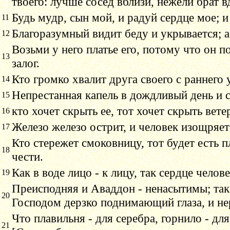
твоего: лучше сосед вблизи, нежели брат в
Будь мудр, сын мой, и радуй сердце мое; и
11
Благоразумный видит беду и укрывается; 
12
Возьми у него платье его, потому что он п
13
залог.
Кто громко хвалит друга своего с раннего 
14
Непрестанная капель в дождливый день и с
15
кто хочет скрыть ее, тот хочет скрыть вете
16
Железо железо острит, и человек изощряет 
17
Кто стережет смоковницу, тот будет есть пл
18
чести.
Как в воде лицо - к лицу, так сердце челове
19
Преисподняя и Аваддон - ненасытимы; так
20
Господом дерзко поднимающий глаза, и н
Что плавильня - для серебра, горнило - для
21