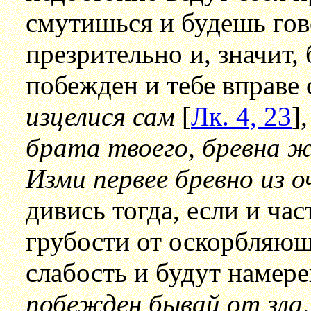
смутишься и будешь гов
презрительно и, значит, 
побежден и тебе вправе
изцелися сам
[
Лк. 4, 23
]
брата твоего, бревна же
Изми первее бревно из о
дивись тогда, если и час
грубости от оскорбляющ
слабость и будут намере
побежден бывай от зла,