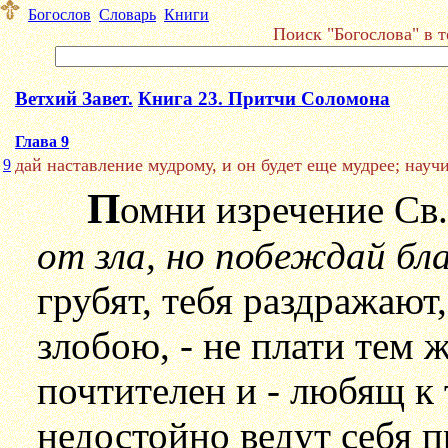
Богослов
Словарь
Книги
Поиск "Богослова" в т
Ветхий Завет.
Книга 23. Притчи Соломона
Глава 9
дай наставление мудрому, и он будет еще мудрее; науч
9
П
омни изречение Св
от зла, но побеждай бла
грубят, тебя раздражают
злобою, - не плати тем ж
почтителен и - любящ к
недостойно ведут себя п